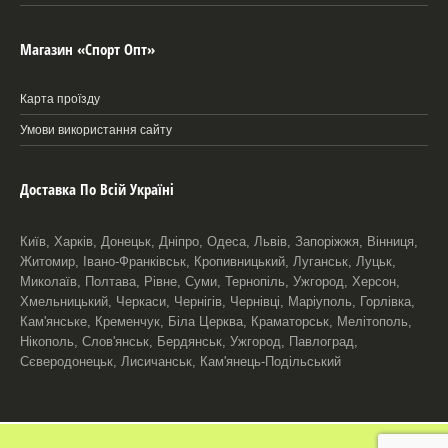
Магазин «Спорт Опт»
Карта проїзду
Умови використання сайту
Доставка По Всій Україні
Київ, Харків, Донецьк, Дніпро, Одеса, Львів, Запоріжжя, Вінниця,
Житомир, Івано-Франківськ, Кропивницький, Луганськ, Луцьк,
Миколаїв, Полтава, Рівне, Суми, Тернопіль, Ужгород, Херсон,
Хмельницький, Черкаси, Чернігів, Чернівці, Маріуполь, Горлівка,
Кам'янське, Кременчук, Біла Церква, Краматорськ, Мелітополь,
Нікополь, Слов'янськ, Бердянськ, Ужгород, Павлоград,
Сєверодонецьк, Лисичанськ, Кам'янець-Подільський