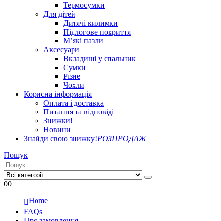
Термосумки
Для дітей
Дитячі килимки
Підлогове покриття
М’які пазли
Аксесуари
Вкладиші у спальник
Сумки
Різне
Чохли
Корисна інформація
Оплата і доставка
Питання та відповіді
Знижки!
Новини
Знайди свою знижку!
РОЗПРОДАЖ
Пошук
0
0
Home
FAQs
Про замовлення