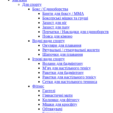
Для спорту
Бокс / Єдиноборства
Бинти для боксу / ММА
Боксерські мішки та груші
Захист для ніг
Захист для паху
Перчатки / Накладки для єдиноборств
Пояса для кімоно
Водні види спорту
Окуляри для плавання
Рятувальні / страхувальні жилети
Шапочки для плавання
Ігрові види спорту
Волани для бадмінтону
М’яч для настільного тенісу
Ракетки для бадмінтону
Ракетки для настільного тенісу
Сетки для настольного тенниса
Фітнес
Гантелі
Гімнастичні мати
Килимки для фітнесу
Мішки для кросфіту
Обтяжувачі