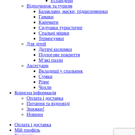
Еспандери
Відпочинок та туризм
Балаклави, маски, підшоломники
Гамаки
Каремати
Сидушки туристичні
Спальні мішки
Термосумки
Для дітей
Дитячі килимки
Підлогове покриття
М’які пазли
Аксесуари
Вкладиші у спальник
Сумки
Різне
Чохли
Корисна інформація
Оплата і доставка
Питання та відповіді
Знижки!
Новини
Оплата і доставка
Мій профіль