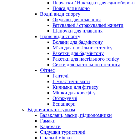
Перчатки / Накладки для єдиноборств
Пояса для кімоно
Водні види спорту
Окуляри для плавання
Рятувальні / страхувальні жилети
Шапочки для плавання
Ігрові види спорту
Волани для бадмінтону
М’яч для настільного тенісу
Ракетки для бадмінтону
Ракетки для настільного тенісу
Сетки для настольного тенниса
Фітнес
Гантелі
Гімнастичні мати
Килимки для фітнесу
Мішки для кросфіту
Обтяжувачі
Еспандери
Відпочинок та туризм
Балаклави, маски, підшоломники
Гамаки
Каремати
Сидушки туристичні
Спальні мішки