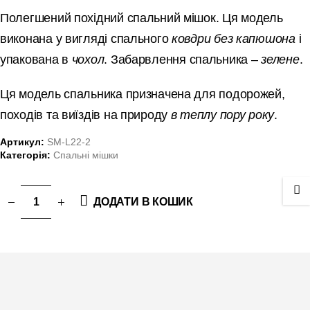
Полегшений похідний спальний мішок. Ця модель
виконана у вигляді спального
ковдри без капюшона
і
упакована в
чохол
. Забарвлення спальника –
зелене
.
Ця модель спальника призначена для подорожей,
походів та виїздів на природу
в теплу пору року
.
Артикул:
SM-L22-2
Категорія:
Спальні мішки
ДОДАТИ В КОШИК