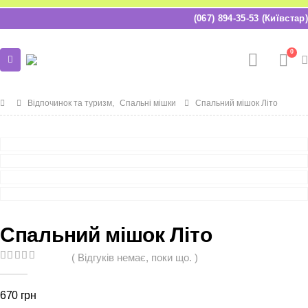
(067) 894-35-53 (Київстар)
0
Відпочинок та туризм
,
Спальні мішки
Спальний мішок Літо
Спальний мішок Літо
( Відгуків немає, поки що. )
0
out of 5
670
грн