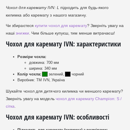
Чохол для каремату IVN: L
підходить для будь-якого
килимка або каремату з нашого магазину.
Чи збираєтеся
купити чохол для каремату
? Зверніть увагу на
наші
знижки
. Чим більше купуєш, тим менше витрачаєш!
Чохол для каремату IVN: характеристики
Розміри чохла:
довжина: 700 мм
ширина: 340 мм
Колір чохла:
зелений,
чорний
Виробник: ТМ IVN, Україна
Шукайте чохол для дитячого килимка чи меншого каремату?
Зверніть увагу на модель
чохол для каремату Champion: S /
сітка
.
Чохол для каремату IVN: особливості
Підходить для каремату (килимка) з розмірами: