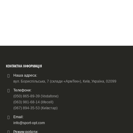
КОНТАКТНА ІНФОРМАЦІЯ
Наша адреса:
вул. Бориспільська, 7 (склади «АрмТек»), Київ, Україна, 02099
Телефони:
(050) 865-89-39 (Vodafone)
(063) 981-68-14 (lifecell)
(067) 894-35-53 (Київстар)
Email:
info@sport-opt.com
Режим роботи: