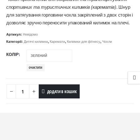
спортивних та туристичних килимків (карематів)
. Шнур
для затягування горловини чохла закріплений з двох сторін і
дозволяє зручно переносити упакований килимок на плечі.
Артикул:
Невідомо
Категорії:
Дитячі килимки
,
Каремати
,
Килимки для фітнесу
,
Чохли
КОЛІР
ОЧИСТИТИ
ДОДАТИ В КОШИК