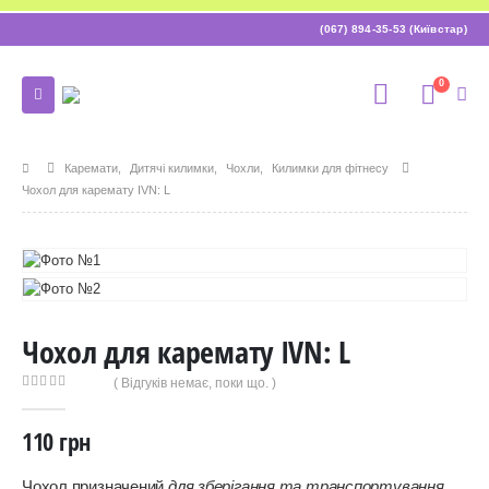
(067) 894-35-53 (Київстар)
0
Каремати
,
Дитячі килимки
,
Чохли
,
Килимки для фітнесу
Чохол для каремату IVN: L
Чохол для каремату IVN: L
( Відгуків немає, поки що. )
0
out of 5
110
грн
Чохол призначений
для зберігання та транспортування