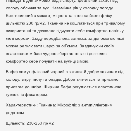
Підходить для зимових видів спорту. Ідеальний захист від
холоду обличчя та вух. Незамінна річ у холодну погоду.
Виготовлений з мякого, міцного та зносостійкого флісу
щільністю 230 гр/м2. Тканина не кошлатиться при тривалому
використанні та дозволяє відчувати себе комфортно навіть у
люті морози. Ззаду передбачена затяжка, за допомогою якої
можна регулювати шарф за об’ємом. Завдячуючи своїм
властивостям баф чудово зберігає тепло і дозволяє
комфортно себе почувати на вулиці зімою.
Бафф хомут флісовий чорний з затяжкой добре захищає від
холоду, вітру, пилу та опадів. Добре тягнеться та приємно
прилягає до шкіри. Ширина Бафа регулюється еластичною
гумкою із фіксатором.
Характеристики: Тканина: Мікрофліс з антипіллінговим
додатком
Щільність: 230-250 гр/м2