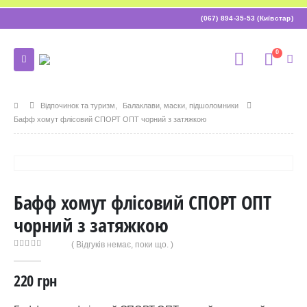
(067) 894-35-53 (Київстар)
0
Відпочинок та туризм
,
Балаклави, маски, підшоломники
Бафф хомут флісовий СПОРТ ОПТ чорний з затяжкою
Бафф хомут флісовий СПОРТ ОПТ
чорний з затяжкою
( Відгуків немає, поки що. )
0
out of 5
220
грн