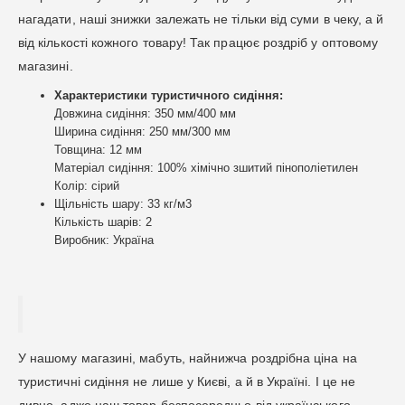
нагадати, наші знижки залежать не тільки від суми в чеку, а й
від кількості кожного товару! Так працює роздріб у оптовому
магазині.
Характеристики туристичного сидіння:
Довжина сидіння: 350 мм/400 мм
Ширина сидіння: 250 мм/300 мм
Товщина: 12 мм
Матеріал сидіння: 100% хімічно зшитий пінополіетилен
Колір: сірий
Щільність шару: 33 кг/м3
Кількість шарів: 2
Виробник: Україна
У нашому магазині, мабуть, найнижча роздрібна ціна на
туристичні сидіння не лише у Києві, а й в Україні. І це не
дивно, адже наш товар безпосередньо від українського