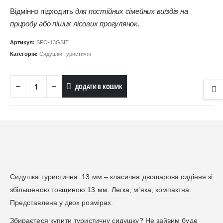
Відмінно підходить
для постійних сімейних виїздів на
природу або піших лісових прогулянок
.
Артикул:
SPO-13GSIT
Категорія:
Сидушки туристичні
ДОДАТИ В КОШИК
Сидушка туристична: 13 мм – класична двошарова сидіння зі
збільшеною товщиною 13 мм. Легка, м’яка, компактна.
Представлена ​​у двох розмірах.
Збираєтеся купити туристичну сидушку? Не зайвим буде