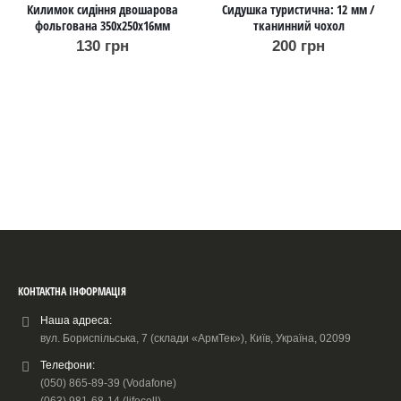
Килимок сидіння двошарова
Сидушка туристична: 12 мм /
фольгована 350х250х16мм
тканинний чохол
130
грн
200
грн
КОНТАКТНА ІНФОРМАЦІЯ
Наша адреса:
вул. Бориспільська, 7 (склади «АрмТек»), Київ, Україна, 02099
Телефони:
(050) 865-89-39 (Vodafone)
(063) 981-68-14 (lifecell)