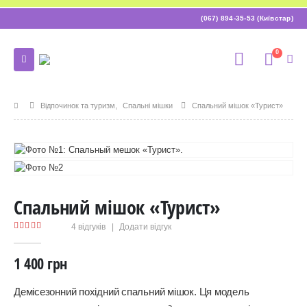
(067) 894-35-53 (Київстар)
0
Відпочинок та туризм
,
Спальні мішки
Спальний мішок «Турист»
Спальний мішок «Турист»
4
відгуків
|
Додати відгук
5.00
out of 5
1 400
грн
Демісезонний похідний спальний мішок. Ця модель