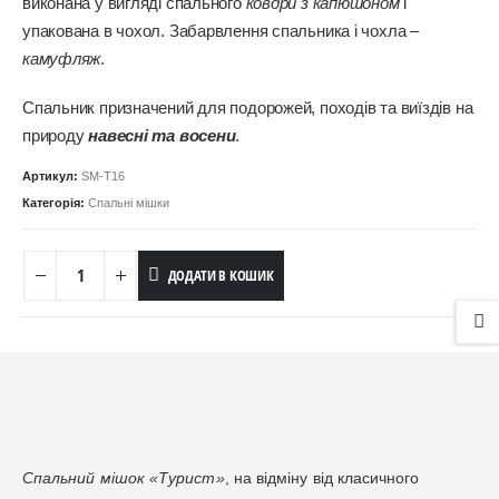
виконана у вигляді спального
ковдри з капюшоном
і
упакована в чохол. Забарвлення спальника і чохла –
камуфляж
.
Спальник призначений для подорожей, походів та виїздів на
природу
навесні та восени
.
Артикул:
SM-T16
Категорія:
Спальні мішки
ДОДАТИ В КОШИК
Спальний мішок «Турист»
, на відміну від класичного