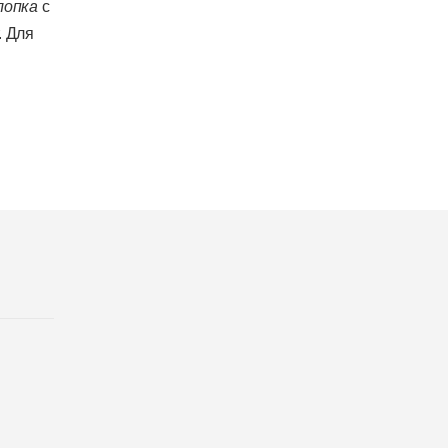
лопка
с
. Для