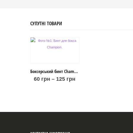
СУПУТНІ ТОВАРИ
Боксерський бинт Champion: білий
60
грн
–
125
грн