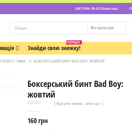
(067) 894-35-53 (Київстар)
О
РОЗПРОДАЖ
рмація
Знайди свою знижку!
Я БОКСУ / ММА
БОКСЕРСЬКИЙ БИНТ BAD BOY: ЖОВТИЙ
Боксерський бинт Bad Boy:
жовтий
( Відгуків немає, поки що. )
0
out of 5
160
грн