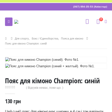
(067) 894-35-53 (Київстар)
0
Для спорту
,
Бокс / Єдиноборства
,
Пояса для кімоно
Пояс для кімоно Champion: синій
Пояс для кімоно Champion: синій
( Відгуків немає, поки що. )
0
out of 5
130
грн
Цей
синій пояс для кімоно
має ширину в 4 см і три варіанти