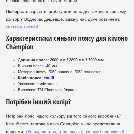
безлічі поздовжніх швів дуже міцний.
Підбираєте варіанти, щоб купити пояс для кімоно в синьому
кольорі? Водночас дешевше, адже у нас дуже розвинена
система знижок
!
Характеристики синього поясу для кімоно
Champion
Довжина пояса: 2600 мм / 2800 мм / 3000 мм
Ширина пояса: 40 мм
Матеріал поясу: 50% бавовна, 50% поліестер
Колір пояса:
синій
Упаковка: поліетилен
Виробник: ТМ Champion, Україна
Потрібен інший колір?
Потрібен пояс іншого кольору від того самого виробника?
Крім білого, торгова марка
Champion
у нас представлена ​​
поясами в
білим
,
жовтом
,
зеленим
,
червоному
і
оранжевий