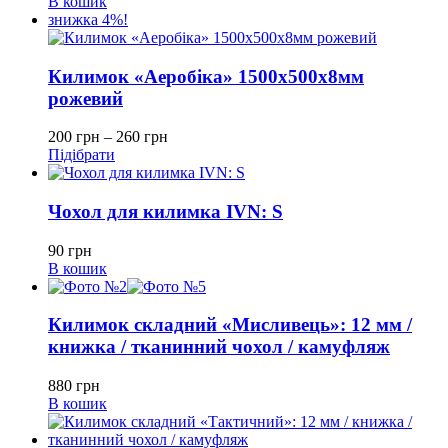
В кошик
знижка 4%!
Килимок «Аеробіка» 1500х500х8мм
рожевий
200
грн
–
260
грн
Підібрати
Чохол для килимка IVN: S
90
грн
В кошик
Килимок складний «Мисливець»: 12 мм /
книжка / тканинний чохол / камуфляж
880
грн
В кошик