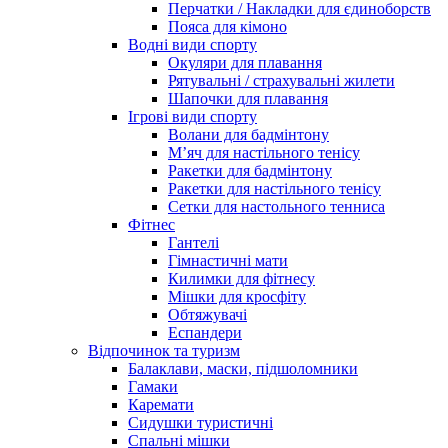
Перчатки / Накладки для єдиноборств
Пояса для кімоно
Водні види спорту
Окуляри для плавання
Рятувальні / страхувальні жилети
Шапочки для плавання
Ігрові види спорту
Волани для бадмінтону
М’яч для настільного тенісу
Ракетки для бадмінтону
Ракетки для настільного тенісу
Сетки для настольного тенниса
Фітнес
Гантелі
Гімнастичні мати
Килимки для фітнесу
Мішки для кросфіту
Обтяжувачі
Еспандери
Відпочинок та туризм
Балаклави, маски, підшоломники
Гамаки
Каремати
Сидушки туристичні
Спальні мішки