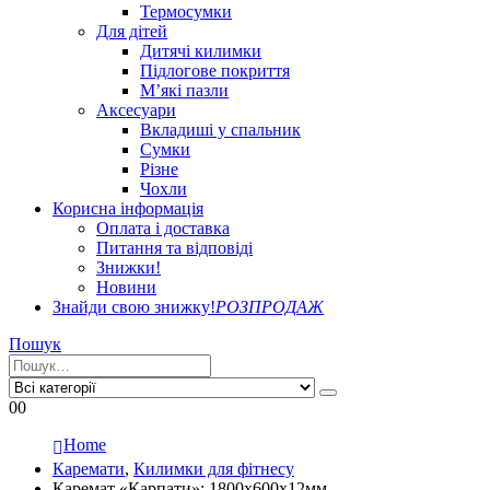
Термосумки
Для дітей
Дитячі килимки
Підлогове покриття
М’які пазли
Аксесуари
Вкладиші у спальник
Сумки
Різне
Чохли
Корисна інформація
Оплата і доставка
Питання та відповіді
Знижки!
Новини
Знайди свою знижку!
РОЗПРОДАЖ
Пошук
0
0
Home
Каремати
,
Килимки для фітнесу
Каремат «Карпати»: 1800х600х12мм