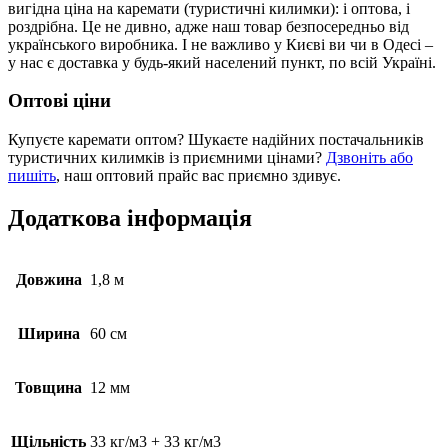
вигідна ціна на каремати (туристичні килимки): і оптова, і
роздрібна. Це не дивно, адже наш товар безпосередньо від
українського виробника. І не важливо у Києві ви чи в Одесі –
у нас є доставка у будь-який населений пункт, по всій Україні.
Оптові ціни
Купуєте каремати оптом? Шукаєте надійних постачальників
туристичних килимків із приємними цінами?
Дзвоніть або
пишіть
, наш оптовий прайс вас приємно здивує.
Додаткова інформація
Довжина
1,8 м
Ширина
60 см
Товщина
12 мм
Щільність
33 кг/м3 + 33 кг/м3