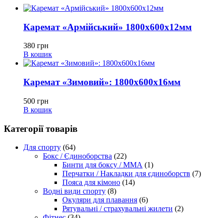
Каремат «Армійський» 1800х600х12мм
380
грн
В кошик
Каремат «Зимовий»: 1800х600х16мм
500
грн
В кошик
Категорії товарів
Для спорту
(64)
Бокс / Єдиноборства
(22)
Бинти для боксу / ММА
(1)
Перчатки / Накладки для єдиноборств
(7)
Пояса для кімоно
(14)
Водні види спорту
(8)
Окуляри для плавання
(6)
Рятувальні / страхувальні жилети
(2)
Фітнес
(34)