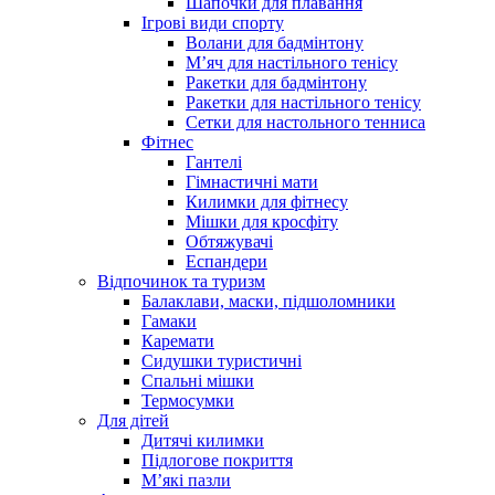
Шапочки для плавання
Ігрові види спорту
Волани для бадмінтону
М’яч для настільного тенісу
Ракетки для бадмінтону
Ракетки для настільного тенісу
Сетки для настольного тенниса
Фітнес
Гантелі
Гімнастичні мати
Килимки для фітнесу
Мішки для кросфіту
Обтяжувачі
Еспандери
Відпочинок та туризм
Балаклави, маски, підшоломники
Гамаки
Каремати
Сидушки туристичні
Спальні мішки
Термосумки
Для дітей
Дитячі килимки
Підлогове покриття
М’які пазли