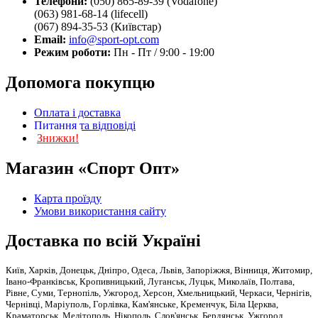
Телефони:
(050) 865-89-39 (Vodafone)
(063) 981-68-14 (lifecell)
(067) 894-35-53 (Київстар)
Email:
info@sport-opt.com
Режим роботи:
Пн - Пт / 9:00 - 19:00
Допомога покупцю
Оплата і доставка
Питання та відповіді
Знижки!
Магазин «Спорт Опт»
Карта проїзду
Умови використання сайту
Доставка по всій Україні
Київ, Харків, Донецьк, Дніпро, Одеса, Львів, Запоріжжя, Вінниця, Житомир,
Івано-Франківськ, Кропивницький, Луганськ, Луцьк, Миколаїв, Полтава,
Рівне, Суми, Тернопіль, Ужгород, Херсон, Хмельницький, Черкаси, Чернігів,
Чернівці, Маріуполь, Горлівка, Кам'янське, Кременчук, Біла Церква,
Краматорськ, Мелітополь, Нікополь, Слов'янськ, Бердянськ, Ужгород,