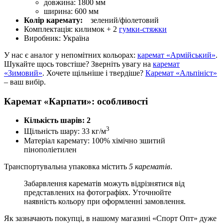
довжина: 1800 мм
ширина: 600 мм
Колір каремату:
зелений/фіолетовий
Комплектація: килимок + 2
гумки-стяжки
Виробник: Україна
У нас є аналог у непомітних кольорах:
каремат «Армійський»
.
Шукайте щось товстіше? Зверніть увагу на
каремат
«Зимовий»
. Хочете щільніше і твердіше?
Каремат «Альпініст»
– ваш вибір.
Каремат «Карпати»: особливості
Кількість шарів: 2
3
Щільність шару: 33 кг/м
Матеріал каремату: 100% хімічно зшитий
пінополіетилен
Транспортувальна упаковка містить
5 карематів
.
Забарвлення карематів можуть відрізнятися від
представлених на фотографіях. Уточнюйте
наявність кольору при оформленні замовлення.
Як зазначають покупці, в нашому магазині «Спорт Опт» дуже