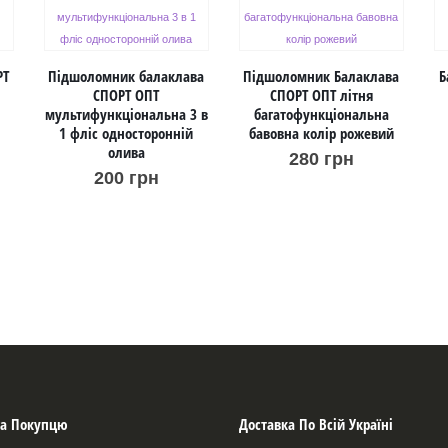
РТ
Підшоломник балаклава
Підшоломник Балаклава
Б
СПОРТ ОПТ
СПОРТ ОПТ літня
мультифункціональна 3 в
багатофункціональна
1 фліс односторонній
бавовна колір рожевий
олива
280
грн
200
грн
а Покупцю
Доставка По Всій Україні