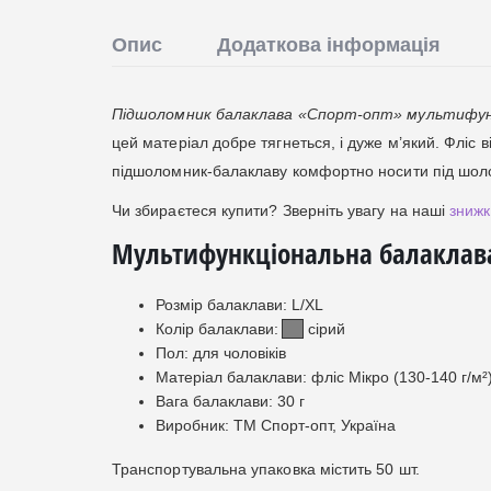
Опис
Додаткова інформація
Підшоломник балаклава «Спорт-опт» мультифун
цей матеріал добре тягнеться, і дуже м’який. Фліс в
підшоломник-балаклаву комфортно носити під шо
Чи збираєтеся купити? Зверніть увагу на наші
зниж
Мультифункціональна балаклава 
Розмір балаклави: L/XL
Колір балаклави:
сірий
Пол: для чоловіків
Матеріал балаклави: фліс Мікро (130-140 г/м²
Вага балаклави: 30 г
Виробник: ТМ Спорт-опт, Україна
Транспортувальна упаковка містить 50 шт.