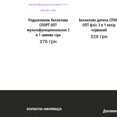
Подшлемник балаклава
Балаклава дитяча СПО
СПОРТ ОПТ
ОПТ фліс 3 в 1 колір
мультифункциональная 3
червоний
в 1 зимова сіра
220
грн
270
грн
КОНТАКТНА ІНФОРМАЦІЯ
Допомог