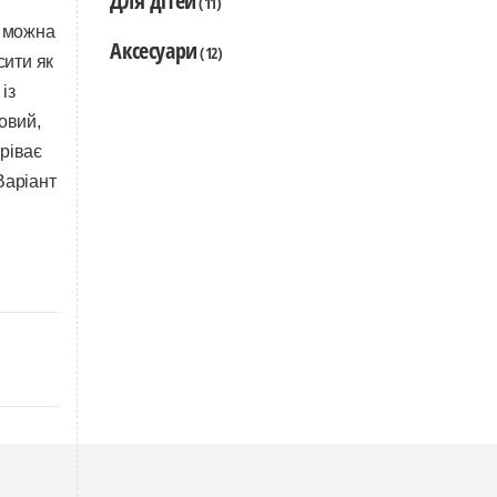
Для дітей
(11)
можна
Аксесуари
(12)
сити як
із
овий,
гріває
Варіант