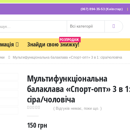
(067) 894-35-53 (Київстар)
РОЗПРОДАЖ
рмація
Знайди свою знижку!
ики
Мультифункціональна балаклава «Спорт-опт» 3 в 1: сіра/чоловіча
Мультифункціональна
балаклава «Спорт-опт» 3 в 1
сіра/чоловіча
( Відгуків немає, поки що. )
0
out of 5
150
грн