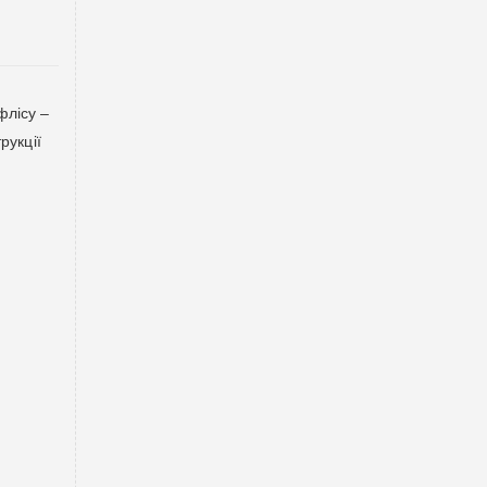
флісу –
рукції