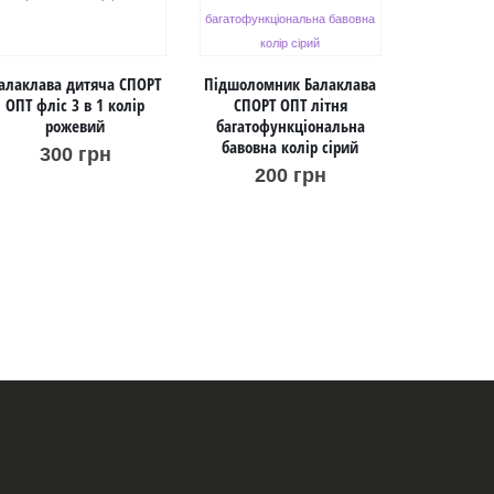
алаклава дитяча СПОРТ
Підшоломник Балаклава
ОПТ фліс 3 в 1 колір
СПОРТ ОПТ літня
рожевий
багатофункціональна
бавовна колір сірий
300
грн
Підшоломн
200
грн
СПО
мультифу
фліс однос
1