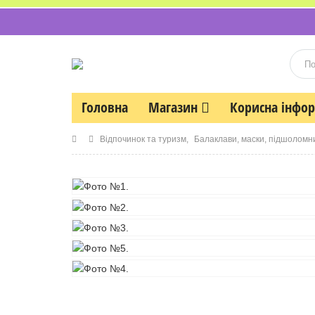
Головна
Магазин
Корисна інфо
Відпочинок та туризм
,
Балаклави, маски, підшоломн