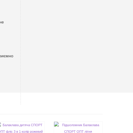
не
приємно