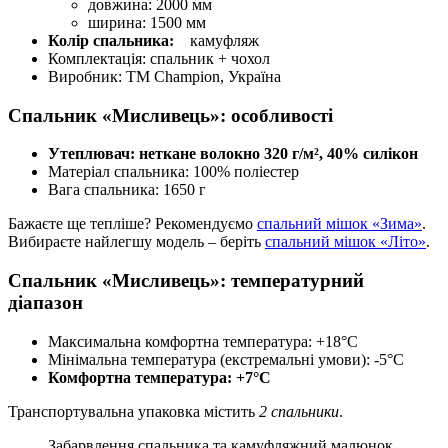
довжина: 2000 мм
ширина: 1500 мм
Колір спальника:
камуфляж
Комплектація: спальник + чохол
Виробник: ТМ Champion, Україна
Спальник «Мисливець»: особливості
Утеплювач: неткане волокно 320 г/м², 40% силікон
Матеріал спальника: 100% поліестер
Вага спальника: 1650 г
Бажаєте ще тепліше? Рекомендуємо
спальний мішок «Зима»
.
Вибираєте найлегшу модель – беріть
спальний мішок «Літо»
.
Спальник «Мисливець»: температурний
діапазон
Максимальна комфортна температура: +18°C
Мінімальна температура (екстремальні умови): -5°C
Комфортна температура: +7°C
Транспортувальна упаковка містить
2 спальники
.
Забарвлення спальника та камуфляжний малюнок