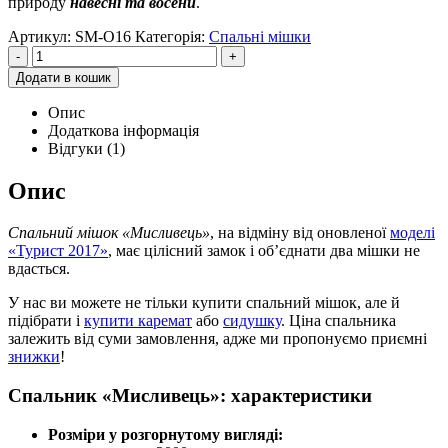
природу
навесні та восени
.
Артикул:
SM-O16
Категорія:
Спальні мішки
-
+
Додати в кошик
Опис
Додаткова інформація
Відгуки (1)
Опис
Спальний мішок «Мисливець»
, на відміну від оновленої
моделі
«Турист 2017»
, має цілісний замок і об’єднати два мішки не
вдасться.
У нас ви можете не тільки купити спальний мішок, але й
підібрати і
купити каремат
або
сидушку
. Ціна спальника
залежить від суми замовлення, адже ми пропонуємо приємні
знижки
!
Спальник «Мисливець»: характеристики
Розміри у розгорнутому вигляді: