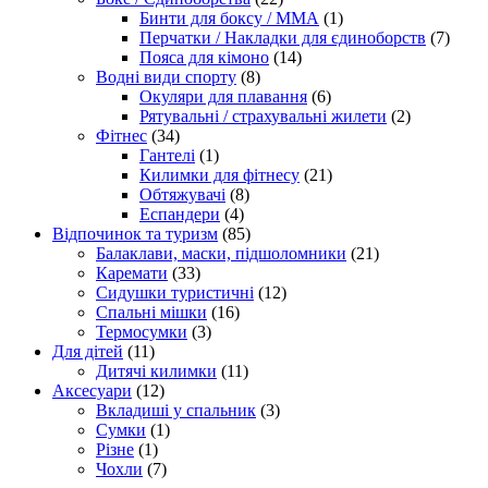
Бинти для боксу / ММА
(1)
Перчатки / Накладки для єдиноборств
(7)
Пояса для кімоно
(14)
Водні види спорту
(8)
Окуляри для плавання
(6)
Рятувальні / страхувальні жилети
(2)
Фітнес
(34)
Гантелі
(1)
Килимки для фітнесу
(21)
Обтяжувачі
(8)
Еспандери
(4)
Відпочинок та туризм
(85)
Балаклави, маски, підшоломники
(21)
Каремати
(33)
Сидушки туристичні
(12)
Спальні мішки
(16)
Термосумки
(3)
Для дітей
(11)
Дитячі килимки
(11)
Аксесуари
(12)
Вкладиші у спальник
(3)
Сумки
(1)
Різне
(1)
Чохли
(7)