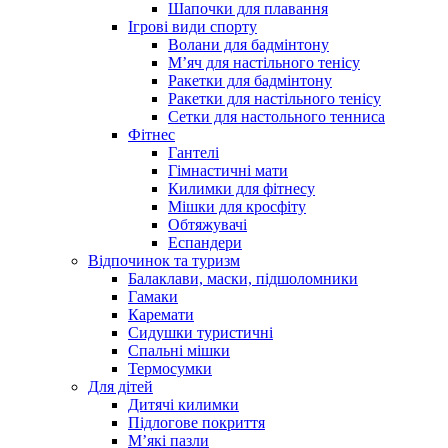
Шапочки для плавання
Ігрові види спорту
Волани для бадмінтону
М’яч для настільного тенісу
Ракетки для бадмінтону
Ракетки для настільного тенісу
Сетки для настольного тенниса
Фітнес
Гантелі
Гімнастичні мати
Килимки для фітнесу
Мішки для кросфіту
Обтяжувачі
Еспандери
Відпочинок та туризм
Балаклави, маски, підшоломники
Гамаки
Каремати
Сидушки туристичні
Спальні мішки
Термосумки
Для дітей
Дитячі килимки
Підлогове покриття
М’які пазли