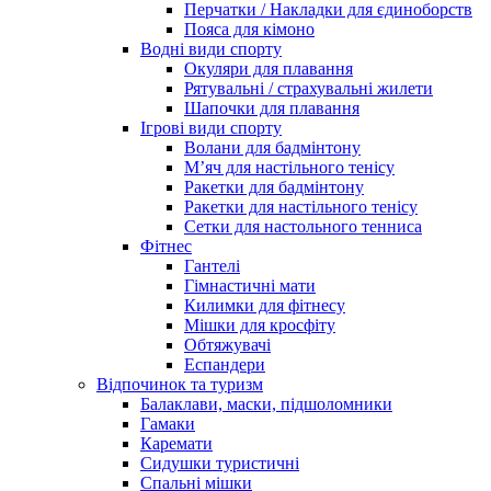
Перчатки / Накладки для єдиноборств
Пояса для кімоно
Водні види спорту
Окуляри для плавання
Рятувальні / страхувальні жилети
Шапочки для плавання
Ігрові види спорту
Волани для бадмінтону
М’яч для настільного тенісу
Ракетки для бадмінтону
Ракетки для настільного тенісу
Сетки для настольного тенниса
Фітнес
Гантелі
Гімнастичні мати
Килимки для фітнесу
Мішки для кросфіту
Обтяжувачі
Еспандери
Відпочинок та туризм
Балаклави, маски, підшоломники
Гамаки
Каремати
Сидушки туристичні
Спальні мішки