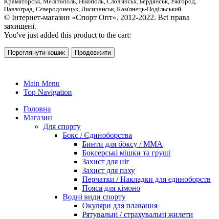
Краматорськ, Мелітополь, Нікополь, Слов'янськ, Бердянськ, Ужгород,
Павлоград, Сєверодонецьк, Лисичанськ, Кам'янець-Подільський
© Інтернет-магазин «Спорт Опт». 2012-2022. Всі права
захищені.
You've just added this product to the cart:
Переглянути кошик
Продовжити
Main Menu
Top Navigation
Головна
Магазин
Для спорту
Бокс / Єдиноборства
Бинти для боксу / ММА
Боксерські мішки та груші
Захист для ніг
Захист для паху
Перчатки / Накладки для єдиноборств
Пояса для кімоно
Водні види спорту
Окуляри для плавання
Рятувальні / страхувальні жилети