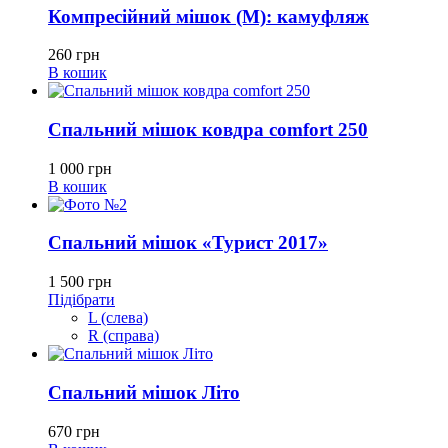
Компресійний мішок (M): камуфляж
260
грн
В кошик
Спальний мішок ковдра comfort 250
1 000
грн
В кошик
Спальний мішок «Турист 2017»
1 500
грн
Підібрати
L (слева)
R (справа)
Спальний мішок Літо
670
грн