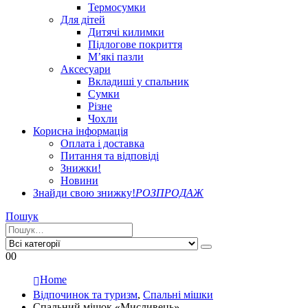
Термосумки
Для дітей
Дитячі килимки
Підлогове покриття
М’які пазли
Аксесуари
Вкладиші у спальник
Сумки
Різне
Чохли
Корисна інформація
Оплата і доставка
Питання та відповіді
Знижки!
Новини
Знайди свою знижку!
РОЗПРОДАЖ
Пошук
0
0
Home
Відпочинок та туризм
,
Спальні мішки
Спальний мішок «Мисливець»