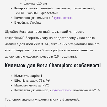
ширина: 610 мм
Колір килимка:
зелений,
червоний,
помаранчевий,
синій,
чорний,
фіолетовий
Комплектація: килимок + 2
гумки-стяжки
Виробник: Україна
Шукайте йога-мат товстіший, щільніший чи просто
яскравіший? Зверніть увагу на представлену у нас серію
килимків для йоги Zelart. a>, виконаних з термопластичного
еластомеру товщиною 6 мм з рифленою поверхнею та
цілою гамою чудових кольорів (16 поєднань).
Килимок для йоги Champion: особливості
Кількість шарів: 1
3
Щільність шару: 75 кг/м
Матеріал килимка: PVC
Комплектація: килимок, 2
гумки-стяжки
, чохол-рюкзак</ li>
Транспортувальна упаковка містить
5 килимків
.