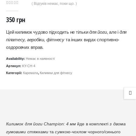
( Відгуків немає, поки що. )
0
out of 5
350
грн
Цей килимок чудово підходить не тільки
для йоги
, але і
для
пілатесу, аеробіки, фітнесу
та інших видах спортивно-
оздоровчих вправ.
Availability:
Немає в наявності
Артикул:
KY-CH-4
Категорії:
Каремати
,
Килимки для фітнесу
Килимок для йоги Champion: 4 мм
йде в комплекті
з двома
гумовими стяжками
та
сумкою-чохлом
чорного/синього