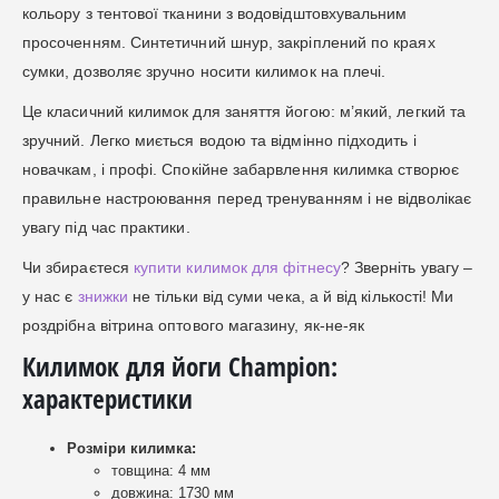
кольору з тентової тканини з водовідштовхувальним
просоченням. Синтетичний шнур, закріплений по краях
сумки, дозволяє зручно носити килимок на плечі.
Це класичний килимок для заняття йогою: м’який, легкий та
зручний. Легко миється водою та відмінно підходить і
новачкам, і профі. Спокійне забарвлення килимка створює
правильне настроювання перед тренуванням і не відволікає
увагу під час практики.
Чи збираєтеся
купити килимок для фітнесу
? Зверніть увагу –
у нас є
знижки
не тільки від суми чека, а й від кількості! Ми
роздрібна вітрина оптового магазину, як-не-як
Килимок для йоги Champion:
характеристики
Розміри килимка:
товщина: 4 мм
довжина: 1730 мм