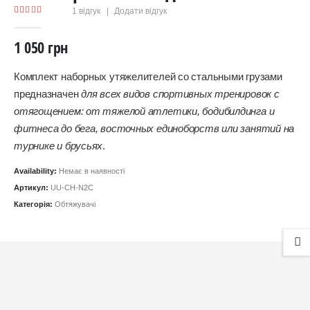
1
відгук
|
Додати відгук
5.00
out of 5
1 050
грн
Комплект наборных утяжелителей со стальными грузами
предназначен
для всех видов спортивных тренировок с
отягощением: от тяжелой атлетики, бодибилдинга и
фитнеса до бега, восточных единоборств или занятий на
турнике и брусьях
.
Availability:
Немає в наявності
Артикул:
UU-CH-N2C
Категорія:
Обтяжувачі