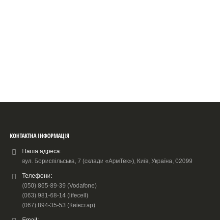
КОНТАКТНА ІНФОРМАЦІЯ
Наша адреса:
вул. Бориспільська, 7 (склади «АрмТек»), Київ, Україна, 02099
Телефони:
(050) 865-89-39 (Vodafone)
(063) 981-68-14 (lifecell)
(067) 894-35-53 (Київстар)
Email: