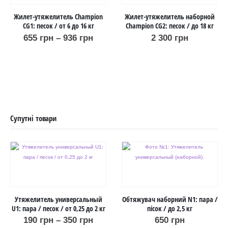
Жилет-утяжелитель Champion
Жилет-утяжелитель наборной
CG1: песок / от 6 до 16 кг
Champion CG2: песок / до 18 кг
655
грн
–
936
грн
2 300
грн
Супутні товари
Утяжелитель универсальный
Обтяжувач наборний N1: пара /
U1: пара / песок / от 0,25 до 2 кг
пісок / до 2,5 кг
190
грн
–
350
грн
650
грн