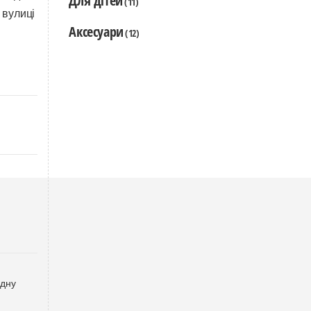
Для дітей
(11)
 вулиці
Аксесуари
(12)
одну