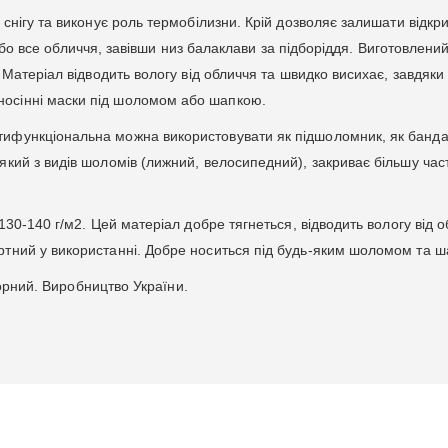
 снігу та виконує роль термобілизни. Крій дозволяє залишати відкр
от або все обличчя, завівши низ балаклави за підборіддя. Виготовлений
. Матеріал відводить вологу від обличчя та швидко висихає, завдяки
носінні маски під шоломом або шапкою.
тифункціональна можна використовувати як підшоломник, як банда
який з видів шоломів (лижний, велосипедний), закриває більшу час
 130-140 г/м2. Цей матеріал добре тягнеться, відводить вологу від 
ртний у використанні. Добре носиться під будь-яким шоломом та 
 чорний. Виробництво України.