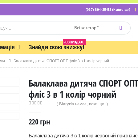
(067) 894-35-53 (Київстар)
РОЗПРОДАЖ
рмація
Знайди свою знижку!
ики
Балаклава дитяча СПОРТ ОПТ фліс 3 в 1 колір чорний
Балаклава дитяча СПОРТ ОП
фліс 3 в 1 колір чорний
( Відгуків немає, поки що. )
0
out of 5
220
грн
Балаклава дитяча 3 в 1 колір червоний призначе