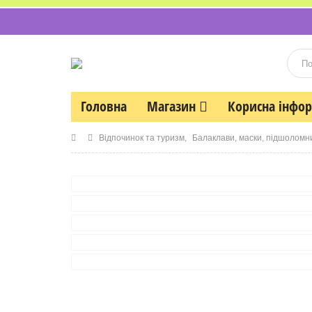
Головна
Магазин
Корисна інфо
Відпочинок та туризм
,
Балаклави, маски, підшоломн