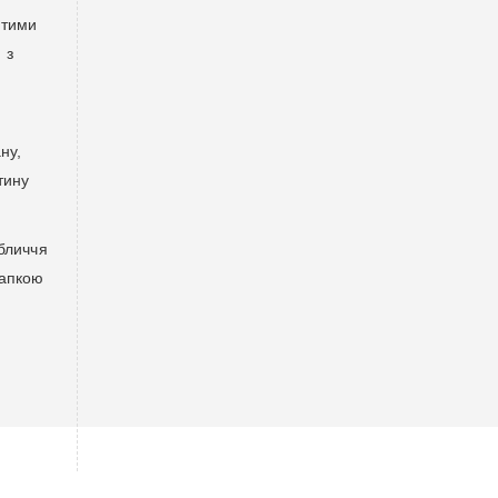
итими
 з
ну,
тину
обличчя
шапкою