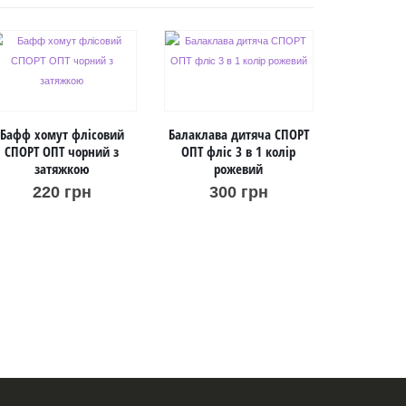
Бафф хомут флісовий
Балаклава дитяча СПОРТ
СПОРТ ОПТ чорний з
ОПТ фліс 3 в 1 колір
затяжкою
рожевий
220
грн
300
грн
Мультифу
балаклава
в 1:
1