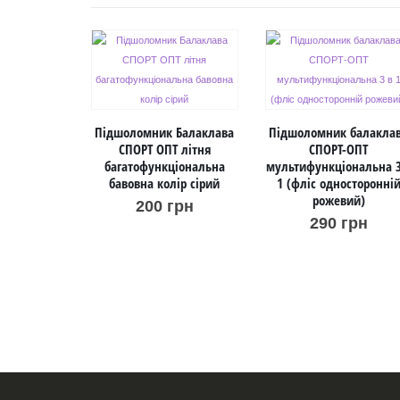
Підшоломник Балаклава
Підшоломник балакла
СПОРТ ОПТ літня
СПОРТ-ОПТ
багатофункціональна
мультифункціональна 3
бавовна колір сірий
1 (фліс односторонні
рожевий)
200
грн
290
грн