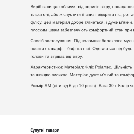
Виріб захищає обличчя від поривів вітру, попадання
тільки очі, або ж спустити її вниз і відкрити ніс, р
флісу, цей матеріал добре тягнеться, і дуже м’який
плоским швам забезпечують комфортний стан при 
Спосіб застосування: Підшоломник балаклава муль
носити як шарф – баф на шиї. Одягається під будь-
голови та зігріває від вітру.
Характеристики: Матеріал: Фліс Polartec. Щільність
та швидко висихає. Матеріал дуже м’який та комфо
Розмір SM (діти від 6 до 10 років). Вага 30 г. Колір
Супутні товари