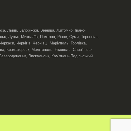
еса, Львів, Запоріжжя, Вінниця, Житомир, Івано-
ськ, Луцьк, Миколаїв, Полтава, Рівне, Суми, Тернопіль,
ркаси, Чернігів, Чернівці, Маріуполь, Горлівка,
ва, Краматорськ, Мелітополь, Нікополь, Слов'янськ,
Сєверодонецьк, Лисичанськ, Кам'янець-Подільський