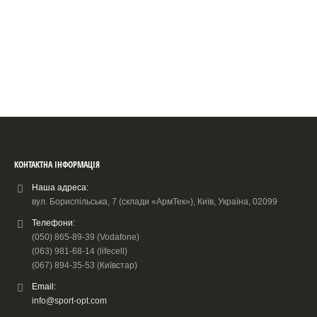
КОНТАКТНА ІНФОРМАЦІЯ
Наша адреса:
вул. Бориспільська, 7 (склади «АрмТек»), Київ, Україна, 02099
Телефони:
(050) 865-89-39 (Vodafone)
(063) 981-68-14 (lifecell)
(067) 894-35-53 (Київстар)
Email:
info@sport-opt.com