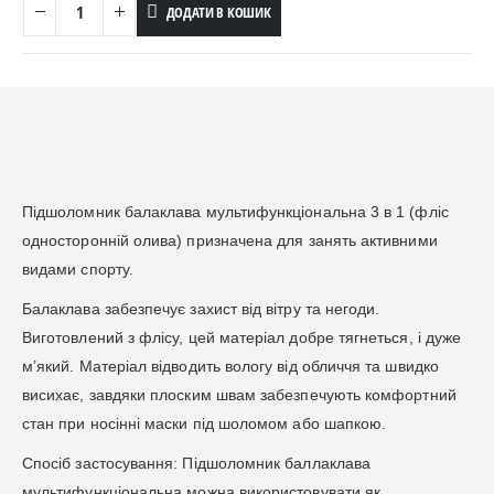
ДОДАТИ В КОШИК
Підшоломник балаклава мультифункціональна 3 в 1 (фліс
односторонній олива) призначена для занять активними
видами спорту.
Балаклава забезпечує захист від вітру та негоди.
Виготовлений з флісу, цей матеріал добре тягнеться, і дуже
м’який. Матеріал відводить вологу від обличчя та швидко
висихає, завдяки плоским швам забезпечують комфортний
стан при носінні маски під шоломом або шапкою.
Спосіб застосування: Підшоломник баллаклава
мультифункціональна можна використовувати як