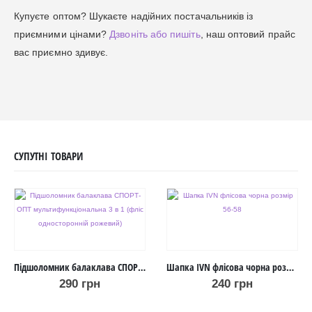
Купуєте оптом? Шукаєте надійних постачальників із
приємними цінами?
Дзвоніть або пишіть
, наш оптовий прайс
вас приємно здивує.
СУПУТНІ ТОВАРИ
Підшоломник балаклава СПОРТ-ОПТ мультифункціональна 3 в 1 (фліс односторонній рожевий)
Шапка IVN флісова чорна розмір 56-58
290
грн
240
грн