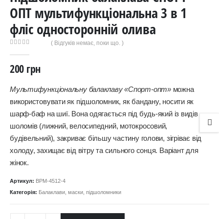
ОПТ мультифункціональна 3 в 1
фліс односторонній олива
( Відгуків немає, поки що. )
0
out of 5
200
грн
Мультифункціональну балаклаву «Спорт-опт»
можна
використовувати як підшоломник, як бандану, носити як
шарф-баф на шиї. Вона одягається під будь-який із видів
шоломів (лижний, велосипедний, мотокросовий,
будівельний), закриває більшу частину голови, зігріває від
холоду, захищає від вітру та сильного сонця. Варіант для
жінок.
Артикул:
BPM-4512-4
Категорія:
Балаклави, маски, підшоломники