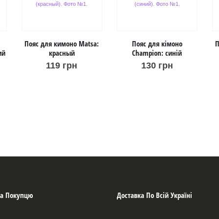
Пояс для кимоно Matsa:
Пояс для кімоно
П
ий
красный
Champion: синій
119
грн
130
грн
а Покупцю
Доставка По Всій Україні