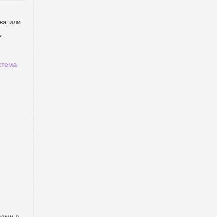
ва или
ь
стема
сами в