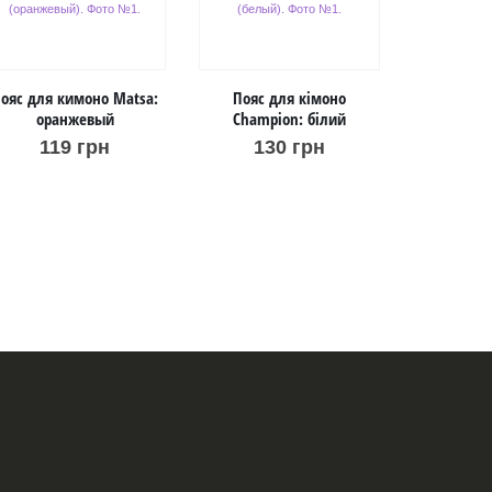
ояс для кимоно Matsa:
Пояс для кімоно
оранжевый
Champion: білий
119
грн
130
грн
Пояс для 
ч
1