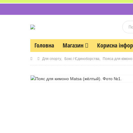
Головна
Магазин
Корисна інфо
Для спорту
,
Бокс / Єдиноборства
,
Пояса для кімоно