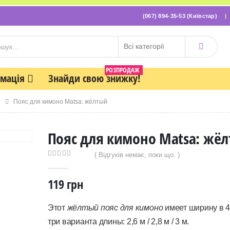
(067) 894-35-53 (Київстар)
РОЗПРОДАЖ
рмація
Знайди свою знижку!
Пояс для кимоно Matsa: жёлтый
Пояс для кимоно Matsa: жё
( Відгуків немає, поки що. )
0
out of 5
119
грн
Этот
жёлтый пояс для кимоно
имеет ширину в 4
три варианта длины: 2,6 м / 2,8 м / 3 м.