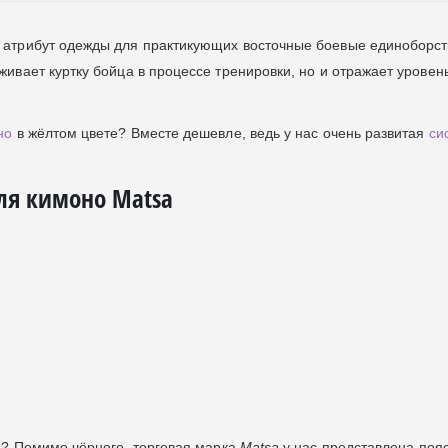
 атрибут одежды для практикующих восточные боевые единоборст
ивает куртку бойца в процессе тренировки, но и отражает уровен
но
в жёлтом цвете? Вместе дешевле, ведь у нас очень развитая
си
ля кимоно Matsa
ля? Помимо чёрного, торговая марка
Matsa
у нас представлена поя