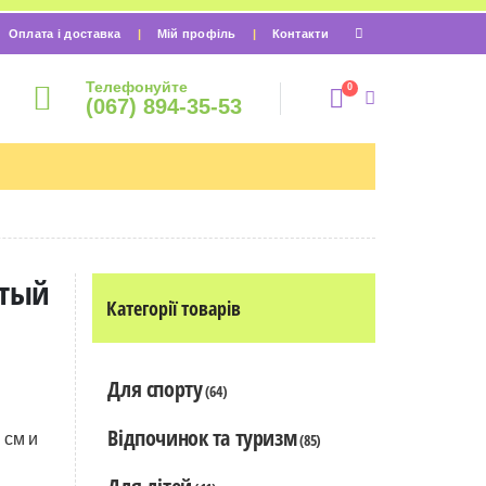
Оплата і доставка
Мій профіль
Контакти
Телефонуйте
0
(067) 894-35-53
лтый
Категорії товарів
Для спорту
(64)
Відпочинок та туризм
(85)
 см и