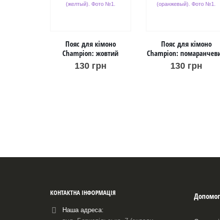
Пояс для кімоно
Пояс для кімоно
Champion: жовтий
Champion: помаранчев
130
грн
130
грн
КОНТАКТНА ІНФОРМАЦІЯ
Допомог
Наша адреса: