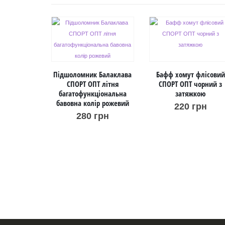
Підшоломник Балаклава
Бафф хомут флісовий
СПОРТ ОПТ літня
СПОРТ ОПТ чорний з
багатофункціональна
затяжкою
бавовна колір рожевий
220
грн
280
грн