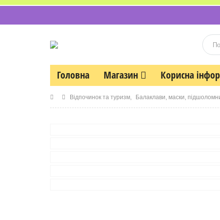
Головна
Магазин
Корисна інфо
Відпочинок та туризм
,
Балаклави, маски, підшоломн