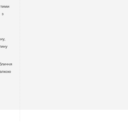
итими
 з
ну,
тину
обличчя
шапкою