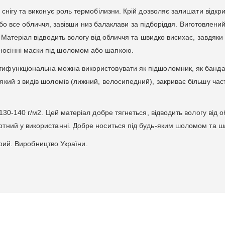
 снігу та виконує роль термобілизни. Крій дозволяє залишати відкр
от або все обличчя, завівши низ балаклави за підборіддя. Виготовлений
. Матеріал відводить вологу від обличчя та швидко висихає, завдяки
носінні маски під шоломом або шапкою.
тифункціональна можна використовувати як підшоломник, як банда
який з видів шоломів (лижний, велосипедний), закриває більшу час
 130-140 г/м2. Цей матеріал добре тягнеться, відводить вологу від 
ртний у використанні. Добре носиться під будь-яким шоломом та 
сірий. Виробництво України.