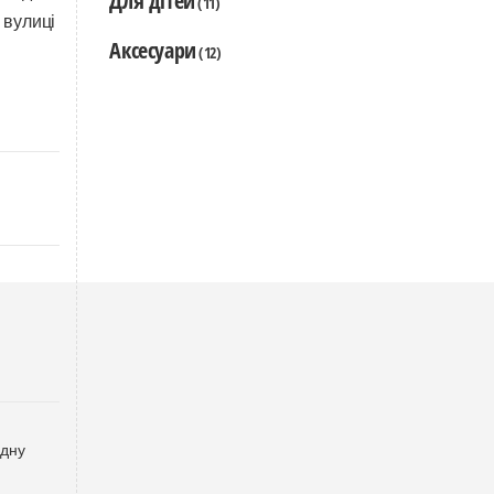
Для дітей
(11)
 вулиці
Аксесуари
(12)
одну