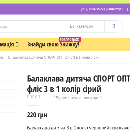
(067) 894-35-53 (Київстар)
РОЗПРОДАЖ
рмація
Знайди свою знижку!
ики
Балаклава дитяча СПОРТ ОПТ фліс 3 в 1 колір сірий
Балаклава дитяча СПОРТ ОП
фліс 3 в 1 колір сірий
( Відгуків немає, поки що. )
0
out of 5
220
грн
Балаклава дитяча 3 в 1 колір червоний призначе