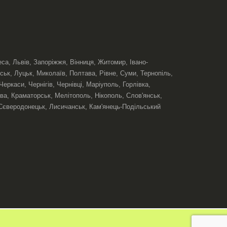
еса, Львів, Запоріжжя, Вінниця, Житомир, Івано-
ськ, Луцьк, Миколаїв, Полтава, Рівне, Суми, Тернопіль,
ркаси, Чернігів, Чернівці, Маріуполь, Горлівка,
ва, Краматорськ, Мелітополь, Нікополь, Слов'янськ,
Сєверодонецьк, Лисичанськ, Кам'янець-Подільський