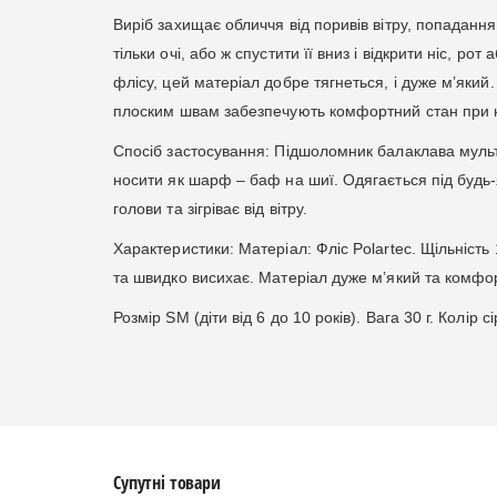
Виріб захищає обличчя від поривів вітру, попадання
тільки очі, або ж спустити її вниз і відкрити ніс, р
флісу, цей матеріал добре тягнеться, і дуже м’який
плоским швам забезпечують комфортний стан при 
Спосіб застосування: Підшоломник балаклава муль
носити як шарф – баф на шиї. Одягається під будь-
голови та зігріває від вітру.
Характеристики: Матеріал: Фліс Polartec. Щільність
та швидко висихає. Матеріал дуже м’який та комфо
Розмір SM (діти від 6 до 10 років). Вага 30 г. Колір 
Супутні товари