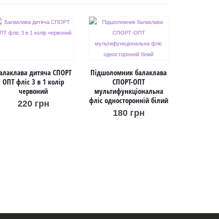
алаклава дитяча СПОРТ
Підшоломник балаклава
ОПТ фліс 3 в 1 колір
СПОРТ-ОПТ
червоний
мультифункціональна
фліс односторонній білий
220
грн
Балаклава
180
грн
ОПТ фліс
ро
3